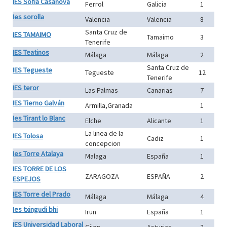
IES Sofía Casanova
Ferrol
Galicia
1
Ies sorolla
Valencia
Valencia
8
Santa Cruz de
IES TAMAIMO
Tamaimo
3
Tenerife
IES Teatinos
Málaga
Málaga
2
Santa Cruz de
IES Tegueste
Tegueste
12
Tenerife
IES teror
Las Palmas
Canarias
7
IES Tierno Galván
Armilla,Granada
1
Ies Tirant lo Blanc
Elche
Alicante
1
La linea de la
IES Tolosa
Cadiz
1
concepcion
Ies Torre Atalaya
Malaga
España
1
IES TORRE DE LOS
ZARAGOZA
ESPAÑA
2
ESPEJOS
IES Torre del Prado
Málaga
Málaga
4
Ies txingudi bhi
Irun
España
1
IES Universidad Laboral