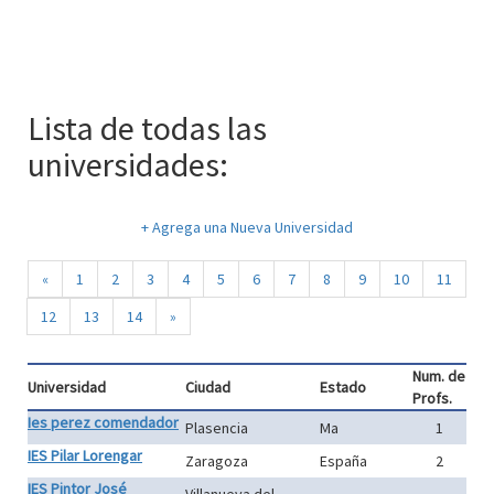
Lista de todas las
universidades:
+ Agrega una Nueva Universidad
«
1
2
3
4
5
6
7
8
9
10
11
12
13
14
»
Num. de
Universidad
Ciudad
Estado
Profs.
Ies perez comendador
Plasencia
Ma
1
IES Pilar Lorengar
Zaragoza
España
2
IES Pintor José