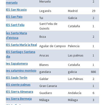
Meruelo
2
meruelo
IES San Nicasio
Leganés
Madrid
29
IES San Paio
Tui
Galicia
2
Sant Feliu de
IES Sant Feliu
Cataluña
1
Guixols
Íes Santa Maria
Ibiza
2
d’eivissa
IES Santa María la Real
Aguilar de Campoo
Palencia
1
IES Santiago Santana
Arucas
Las palmas
1
dia
Ies Sapalomera
Blanes
Cataluña
1
ies saturnino montojo
gandara
galicia
666
IES Saulo Torón
Galdar
Las Palmas
2
IES siente palmas
Gran Canaria
1
IES Sierra Almenara
Guadiaro
Andalucía
6
Ies Sierra Bermeja
Málaga
Málaga
3