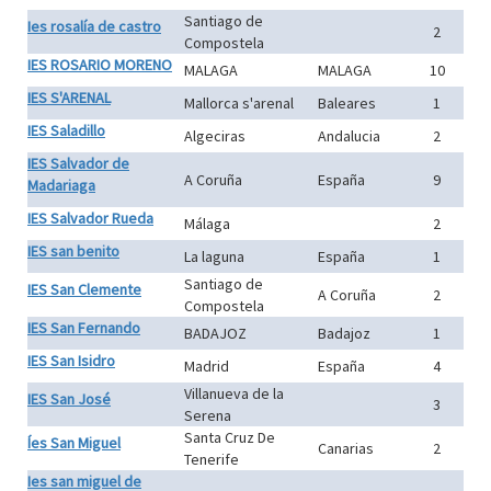
Santiago de
Ies rosalía de castro
2
Compostela
IES ROSARIO MORENO
MALAGA
MALAGA
10
IES S'ARENAL
Mallorca s'arenal
Baleares
1
IES Saladillo
Algeciras
Andalucia
2
IES Salvador de
A Coruña
España
9
Madariaga
IES Salvador Rueda
Málaga
2
IES san benito
La laguna
España
1
Santiago de
IES San Clemente
A Coruña
2
Compostela
IES San Fernando
BADAJOZ
Badajoz
1
IES San Isidro
Madrid
España
4
Villanueva de la
IES San José
3
Serena
Santa Cruz De
Íes San Miguel
Canarias
2
Tenerife
Ies san miguel de