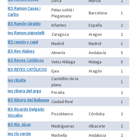
Lorca
Murcia
2
IES Ramon Casas i
Palau-solità i
Barcelona
1
Carbo
Plegamans
IES Ramón Giraldo
Infantes
España
2
Ies Ramon pignatelli
Zaragoza
Aragon
2
IES ramón y cajal
Madrid
Madrid
1
IES Rey Alabez
Almería
Andalucía
5
IES Reyes Católicos
Velez Málaga
Malaga
5
IES REYES CATÓLICOS
Ejea
Aragón
1
Castellón de la
Ies ribalta
1
plana
Ies ribera del arga
Peralta
2
IES Ribera del Bullaque
Ciudad Real
1
IES Ricardo Delgado
Pozoblanco
Córdoba
2
Vizcaíno
IES Río Júcar
Madrigueras
Albacete
2
Ies río verde
Marbella
Andalucia
2