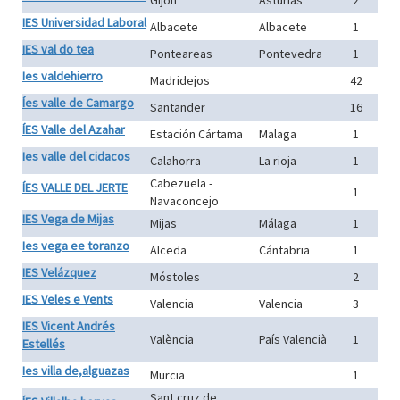
Gijon
Asturias
2
IES Universidad Laboral
Albacete
Albacete
1
IES val do tea
Ponteareas
Pontevedra
1
Ies valdehierro
Madridejos
42
Íes valle de Camargo
Santander
16
ÍES Valle del Azahar
Estación Cártama
Malaga
1
Ies valle del cidacos
Calahorra
La rioja
1
Cabezuela -
ÍES VALLE DEL JERTE
1
Navaconcejo
IES Vega de Mijas
Mijas
Málaga
1
Ies vega ee toranzo
Alceda
Cántabria
1
IES Velázquez
Móstoles
2
IES Veles e Vents
Valencia
Valencia
3
IES Vicent Andrés
València
País Valencià
1
Estellés
Ies villa de,alguazas
Murcia
1
Sant cruz de