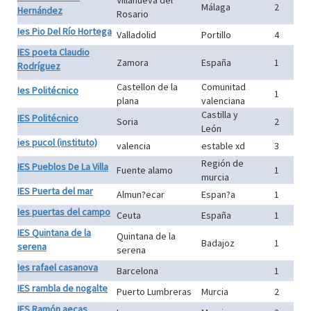
Villanueva del
Málaga
2
Hernández
Rosario
Ies Pio Del Río Hortega
Valladolid
Portillo
4
IES poeta Claudio
Zamora
España
1
Rodríguez
Castellon de la
Comunitad
Ies Politécnico
1
plana
valenciana
Castilla y
IES Politécnico
Soria
2
León
ies pucol (instituto)
valencia
estable xd
3
Región de
IES Pueblos De La Villa
Fuente alamo
1
murcia
IES Puerta del mar
Almun?ecar
Espan?a
1
Ies puertas del campo
Ceuta
España
1
IES Quintana de la
Quintana de la
Badajoz
1
serena
serena
Ies rafael casanova
Barcelona
1
IES rambla de nogalte
Puerto Lumbreras
Murcia
2
IES Ramón aecas