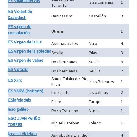
ÍES Villalba hervas
Islas canarias
1
Tenerife
IES Violant de
Benicassim
Castellón
3
Casalduch
IES virgen de
Utrera
1
consolación
IES virgen de la luz
Asturias aviles
Malo
4
IES virgen de la soledad
Sevilla
Pilas
3
IES virgen de valme
Dos hermanas
Sevilla
9
IES Vistazul
Dos hermanas
Sevilla
2
Santa Eulalia del Río,
IES Xarc
Islas Baleares
1
Ibiza
IES YAIZA (instituto)
Lanzarote
las palmas
2
IESlafoiadelx
Elche
Europa
1
Ieso galileo
Pozo Estrecho
Murcia
1
IESO JUAN PATIÑO
Miguel Esteban
Toledo
1
TORRES
Ignacio Aldekoa
Astrabudua(Erandio)
4