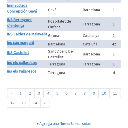
Immaculada
Gavà
Barcelona
1
Concepción Gavá
INS Berenguer
Hospitalet de
Tarragona
1
d'entença
L'infant
INS Caldes de Malavella
Girona
Catalunya
1
Ins can margarit
Barcelona
Cataluña
42
Sant Vicenç De
INS Castellet
Barcelona
1
Castellet
Ins els pallaresos
Tarragona
Tarragona
1
Ins els Pallaresos
Tarragona
4
«
1
2
3
4
5
6
7
8
9
10
11
12
13
14
»
+ Agrega una Nueva Universidad