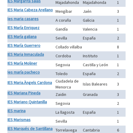
IES Margarita salas
Majadahonda
Majadahonda
1
IES Maria Cabeza Arellano
Mengíbar
Jaén
3
Ies maria casares
A coruña
Galicia
1
IES María Enriquez
Gandía
Valencia
1
IES María galiana
Sevilla
España
2
IES María Guerrero
Collado villalba
8
IES Maria Inmaculada
Cordoba
Instituto
1
IES María Moliner
Segovia
Castilla y León
1
Ies maría pacheco
Toledo
España
2
Ciudadela de
IES Maria.Àngels Cardona
Islas Baleares
3
Menorca
IES Mariana Pineda
Zaidin
Granada
3
IES Mariano Quintanilla
Segovia
2
IES marina
La llagosta
España
1
IES Marismas
Sevilla
1
IES Marqués de Santillana
Torrelavega
Cantabria
6