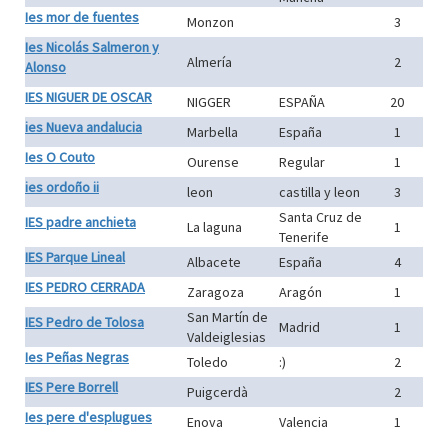
Ies mor de fuentes
Monzon
3
Ies Nicolás Salmeron y
Almería
2
Alonso
IES NIGUER DE OSCAR
NIGGER
ESPAÑA
20
ies Nueva andalucia
Marbella
España
1
Ies O Couto
Ourense
Regular
1
ies ordoño ii
leon
castilla y leon
3
Santa Cruz de
IES padre anchieta
La laguna
1
Tenerife
IES Parque Lineal
Albacete
España
4
IES PEDRO CERRADA
Zaragoza
Aragón
1
San Martín de
IES Pedro de Tolosa
Madrid
1
Valdeiglesias
Ies Peñas Negras
Toledo
:)
2
IES Pere Borrell
Puigcerdà
2
Ies pere d'esplugues
Enova
Valencia
1