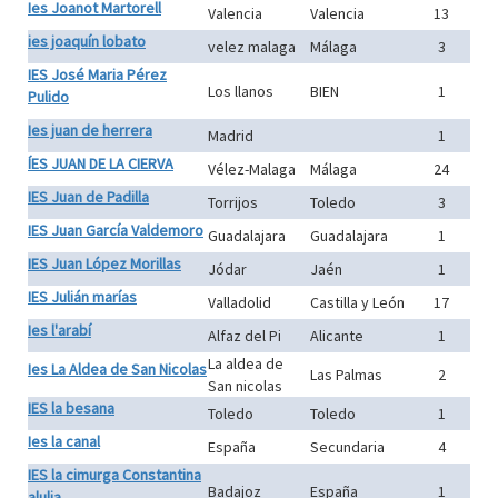
Ies Joanot Martorell
Valencia
Valencia
13
ies joaquín lobato
velez malaga
Málaga
3
IES José Maria Pérez
Los llanos
BIEN
1
Pulido
Ies juan de herrera
Madrid
1
ÍES JUAN DE LA CIERVA
Vélez-Malaga
Málaga
24
IES Juan de Padilla
Torrijos
Toledo
3
IES Juan García Valdemoro
Guadalajara
Guadalajara
1
IES Juan López Morillas
Jódar
Jaén
1
IES Julián marías
Valladolid
Castilla y León
17
Ies l'arabí
Alfaz del Pi
Alicante
1
La aldea de
Ies La Aldea de San Nicolas
Las Palmas
2
San nicolas
IES la besana
Toledo
Toledo
1
Ies la canal
España
Secundaria
4
IES la cimurga Constantina
Badajoz
España
1
alulia