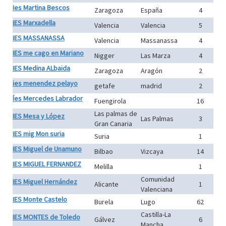
Ies Martina Bescos
Zaragoza
España
4
IES Marxadella
Valencia
Valencia
5
IES MASSANASSA
Valencia
Massanassa
4
IES me cago en Mariano
Nigger
Las Marza
4
IES Medina ALbaida
Zaragoza
Aragón
2
ies menendez pelayo
getafe
madrid
2
Íes Mercedes Labrador
Fuengirola
16
Las palmas de
IES Mesa y López
Las Palmas
3
Gran Canaria
IES mig Mon suria
Suria
1
IES Miguel de Unamuno
Bilbao
Vizcaya
14
IES MIGUEL FERNANDEZ
Melilla
1
Comunidad
IES Miguel Hernández
Alicante
1
Valenciana
IES Monte Castelo
Burela
Lugo
62
Castilla-La
IES MONTES de Toledo
Gálvez
6
Mancha