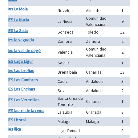
Ies La Mola
Novelda
Alicante
1
Comunidad
IES La Nucía
La Nucía
9
Valenciana
IES La Sisla
Sonseca
Toledo
12
Ies la vaguada
Zamora
Zamora
2
Comunidad
Ies la vall de segó
Valencia
2
valenciana
IES Lago Ligur
Sevilla
1
Ies Las breñas
Breña baja
Canarias
13
IES Las Cumbres
Cadiz
Andalucía
3
IES Las Encinas
Sevilla
Andalucía
2
Santa Cruz de
IES Las Veredillas
Canarias
1
Tenerife
IES laurel de la reina
La zubia
Granada
3
IES Litoral
Málaga
Málaga
1
ies lliça
lliça d’amunt
8