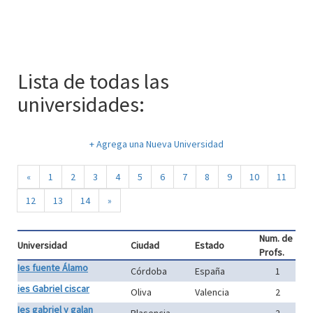
Lista de todas las
universidades:
+ Agrega una Nueva Universidad
«
1
2
3
4
5
6
7
8
9
10
11
12
13
14
»
Num. de
Universidad
Ciudad
Estado
Profs.
Ies fuente Álamo
Córdoba
España
1
ies Gabriel ciscar
Oliva
Valencia
2
Ies gabriel y galan