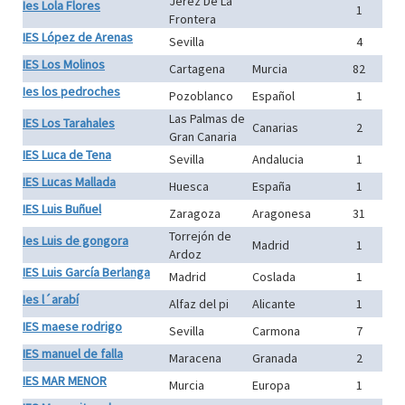
Jerez De La
Ies Lola Flores
1
Frontera
IES López de Arenas
Sevilla
4
IES Los Molinos
Cartagena
Murcia
82
Ies los pedroches
Pozoblanco
Español
1
Las Palmas de
IES Los Tarahales
Canarias
2
Gran Canaria
IES Luca de Tena
Sevilla
Andalucia
1
IES Lucas Mallada
Huesca
España
1
IES Luis Buñuel
Zaragoza
Aragonesa
31
Torrejón de
Ies Luis de gongora
Madrid
1
Ardoz
IES Luis García Berlanga
Madrid
Coslada
1
Ies l´arabí
Alfaz del pi
Alicante
1
IES maese rodrigo
Sevilla
Carmona
7
IES manuel de falla
Maracena
Granada
2
IES MAR MENOR
Murcia
Europa
1