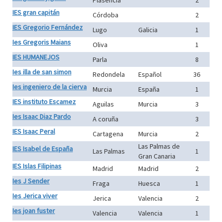
Plasencia
2
IES gran capitán
Córdoba
2
IES Gregorio Fernández
Lugo
Galicia
1
Ies Gregoris Maians
Oliva
1
IES HUMANEJOS
Parla
8
Ies illa de san simon
Redondela
Español
36
Ies ingeniero de la cierva
Murcia
España
1
IES instituto Escamez
Aguilas
Murcia
3
Ies Isaac Diaz Pardo
A coruña
3
IES Isaac Peral
Cartagena
Murcia
2
Las Palmas de
IES Isabel de España
Las Palmas
1
Gran Canaria
IES Islas Filipinas
Madrid
Madrid
2
Ies J Sender
Fraga
Huesca
1
Ies Jerica viver
Jerica
Valencia
2
Ies joan fuster
Valencia
Valencia
1