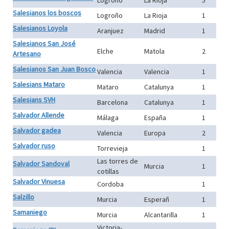
Logroño
La Rioja
5
Salesianos los boscos
Logroño
La Rioja
1
Salesianos Loyola
Aranjuez
Madrid
1
Salesianos San José
Elche
Matola
2
Artesano
Salesianos San Juan Bosco
Valencia
Valencia
1
Salesians Mataro
Mataro
Catalunya
1
Salesians SVH
Barcelona
Catalunya
1
Salvador Allende
Málaga
España
1
Salvador gadea
Valencia
Europa
2
Salvador ruso
Torrevieja
1
Las torres de
Salvador Sandoval
Murcia
1
cotillas
Salvador Vinuesa
Cordoba
1
Salzillo
Murcia
Esperañ
1
Samaniego
Murcia
Alcantarilla
1
Victoria-