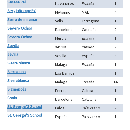
Serena vall
Llavaneres
España
1
SergioRompePC
MAlianño
MAL
4
Serra de miramar
Valls
Tarragona
1
Severo Ochoa
Barcelona
Cataluña
2
Severo Ochoa
Murcia
España
1
Sevilla
sevilla
casado
2
sevilla
sevilla
españa
3
Sierra blanca
Malaga
España
1
Sierra luna
Los Barrios
1
Sierrablanca
Malaga
España
14
Sigmapolla
Ferrol
Galicia
1
Spain
barcelona
Cataluña
1
St. George'S School
Leioa
País Vasco
2
St. George'S School
España
País vasco
1