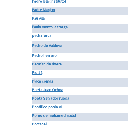
Padre Isla (instituto)
Padre Manjon
Pau vila
Paula montal astorga
pedraforca
Pedro de Valdivia
Pedro herrero
Perafan de rivera
Pio 12
Plaça comas
Poeta Juan Ochoa
Poeta Salvador rueda
Pontifice pablo VI
Porno de mohamed abdul
Portaceli