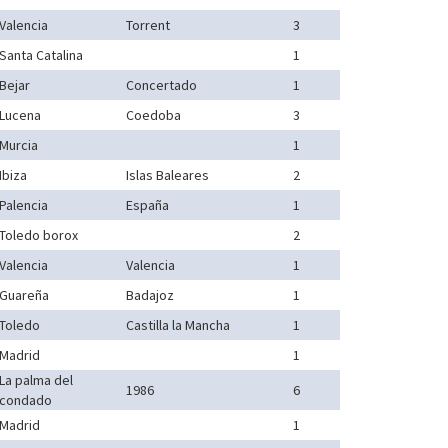
Valencia
Torrent
3
Santa Catalina
1
Bejar
Concertado
1
Lucena
Coedoba
3
Murcia
1
Ibiza
Islas Baleares
2
Palencia
España
1
Toledo borox
2
Valencia
Valencia
1
Guareña
Badajoz
1
Toledo
Castilla la Mancha
1
Madrid
1
La palma del
1986
6
condado
Madrid
1