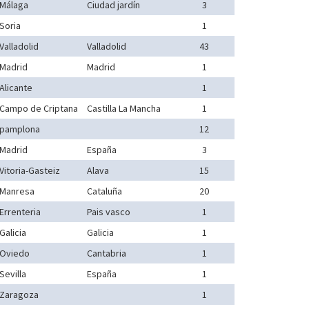
Málaga
Ciudad jardín
3
Soria
1
Valladolid
Valladolid
43
Madrid
Madrid
1
Alicante
1
Campo de Criptana
Castilla La Mancha
1
pamplona
12
Madrid
España
3
Vitoria-Gasteiz
Alava
15
Manresa
Cataluña
20
Errenteria
Pais vasco
1
Galicia
Galicia
1
Oviedo
Cantabria
1
Sevilla
España
1
Zaragoza
1