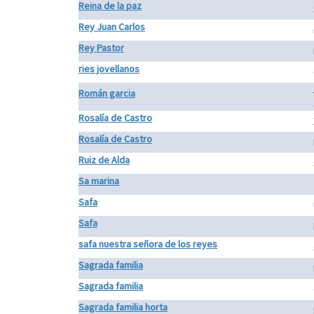
Reina de la paz
Rey Juan Carlos
Rey Pastor
ries jovellanos
Román garcia
Rosalía de Castro
Rosalía de Castro
Ruiz de Alda
Sa marina
Safa
Safa
safa nuestra señora de los reyes
Sagrada familia
Sagrada familia
Sagrada familia horta