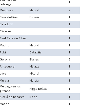
1
llobregat
Móstoles
Madrid
2
Nava del Rey
España
1
Benidorm
1
Cáceres
1
Sant Pere de Ribes
1
Madrid
Madrid
1
Rubí
Cataluña
1
Gerona
Blanes
2
Antequera
Málaga
1
oliva
MAdrdi
1
Murcia
Murcia
1
Me cago en los
Nigga Deluxe
1
gitanos
Alcalá de henares
No se
1
Madrid
1