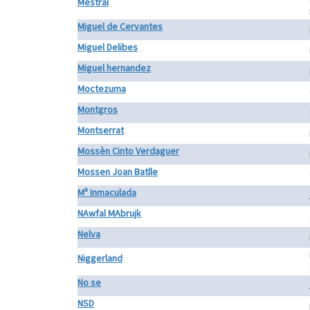
Mestral
Miguel de Cervantes
Miguel Delibes
Miguel hernandez
Moctezuma
Montgros
Montserrat
Mossèn Cinto Verdaguer
Mossen Joan Batlle
Mª Inmaculada
NAwfal MAbrujk
Nelva
Niggerland
No se
NSD