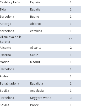
Castilla y León
España
1
Elda
España
1
Barcelona
Bueno
1
Astorga
Abierto
1
barcelona
cataluña
1
Villanueva de la
10
Serena
Alicante
Alicante
2
Paterna
Cadiz
1
Madrid
Madrid
1
Barcelona
1
Aviles
1
Benalmadena
Española
1
Sevilla
Andalucía
1
Barcelona
Seggaro world
3
Sevilla
Pobre
1