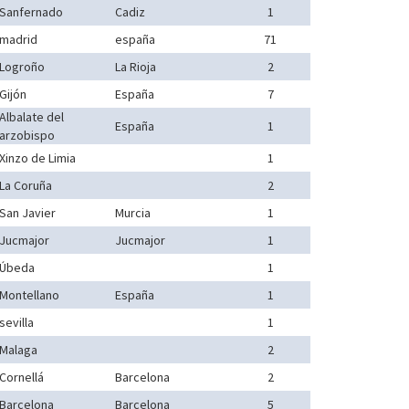
Sanfernado
Cadiz
1
madrid
españa
71
Logroño
La Rioja
2
Gijón
España
7
Albalate del
España
1
arzobispo
Xinzo de Limia
1
La Coruña
2
San Javier
Murcia
1
Jucmajor
Jucmajor
1
Úbeda
1
Montellano
España
1
sevilla
1
Malaga
2
Cornellá
Barcelona
2
Barcelona
Barcelona
5