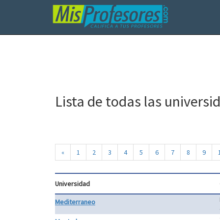
Lista de todas las universi
«
1
2
3
4
5
6
7
8
9
Universidad
Mediterraneo