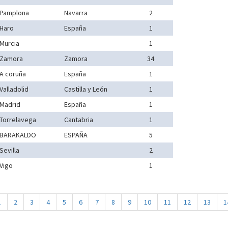
Pamplona
Navarra
2
Haro
España
1
Murcia
1
Zamora
Zamora
34
A coruña
España
1
Valladolid
Castilla y León
1
Madrid
España
1
Torrelavega
Cantabria
1
BARAKALDO
ESPAÑA
5
Sevilla
2
Vigo
1
1
2
3
4
5
6
7
8
9
10
11
12
13
1