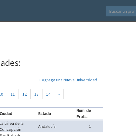
dades:
+ Agrega una Nueva Universidad
10
11
12
13
14
»
Num. de
Ciudad
Estado
Profs.
La Línea de la
Andalucía
1
Concepción
San Feliu de