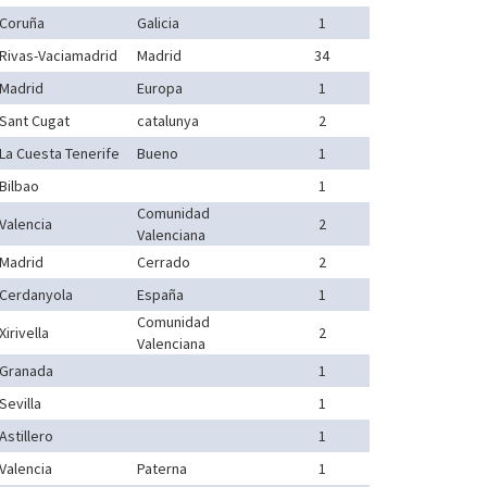
Coruña
Galicia
1
Rivas-Vaciamadrid
Madrid
34
Madrid
Europa
1
Sant Cugat
catalunya
2
La Cuesta Tenerife
Bueno
1
Bilbao
1
Comunidad
Valencia
2
Valenciana
Madrid
Cerrado
2
Cerdanyola
España
1
Comunidad
Xirivella
2
Valenciana
Granada
1
Sevilla
1
Astillero
1
Valencia
Paterna
1