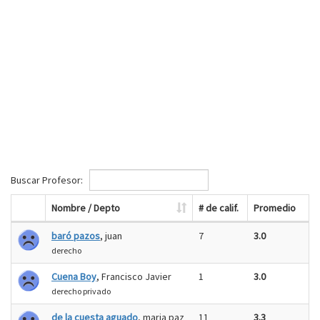
Buscar Profesor:
Nombre / Depto
# de calif.
Promedio
baró pazos
, juan
7
3.0
derecho
Cuena Boy
, Francisco Javier
1
3.0
derecho privado
de la cuesta aguado
, maria paz
11
3.3