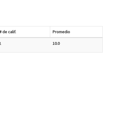
# de calif.
Promedio
1
10.0