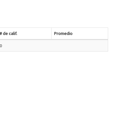
# de calif.
Promedio
0