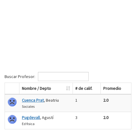
Buscar Profesor:
Nombre / Depto
# de calif.
Promedio
Cuenca Prat
, Beatriu
1
2.0
Sociales
Pugdevall
, Agustí
3
2.0
Ed fisica