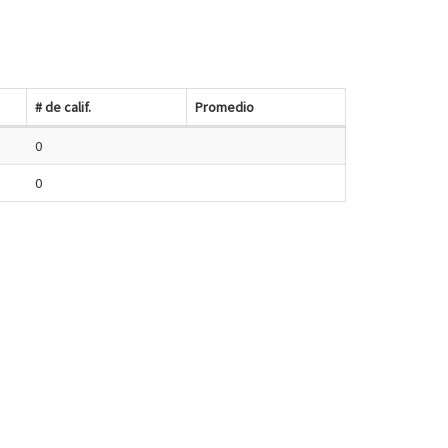
# de calif.
Promedio
0
0