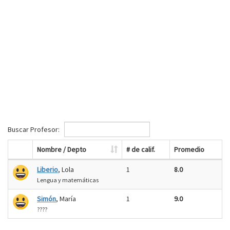
Buscar Profesor:
Nombre / Depto
# de calif.
Promedio
Liberio
, Lola
1
8.0
Lengua y matemáticas
Simón
, María
1
9.0
????