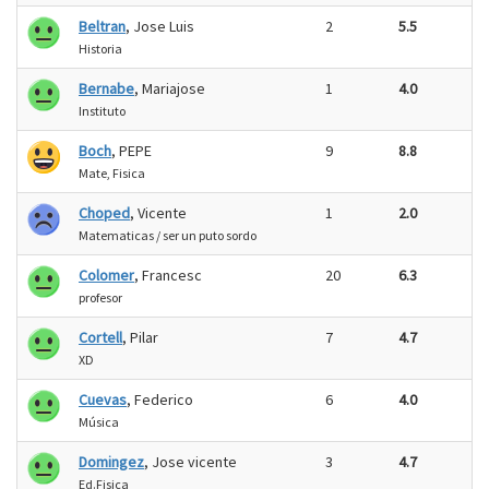
Beltran
, Jose Luis
2
5.5
Historia
Bernabe
, Mariajose
1
4.0
Instituto
Boch
, PEPE
9
8.8
Mate, Fisica
Choped
, Vicente
1
2.0
Matematicas / ser un puto sordo
Colomer
, Francesc
20
6.3
profesor
Cortell
, Pilar
7
4.7
XD
Cuevas
, Federico
6
4.0
Música
Domingez
, Jose vicente
3
4.7
Ed.Fisica