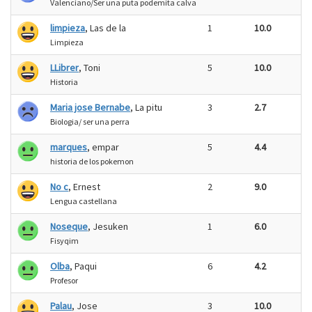
Valenciano/Ser una puta podemita calva
limpieza
, Las de la
1
10.0
Limpieza
LLibrer
, Toni
5
10.0
Historia
Maria jose Bernabe
, La pitu
3
2.7
Biologia/ ser una perra
marques
, empar
5
4.4
historia de los pokemon
No c
, Ernest
2
9.0
Lengua castellana
Noseque
, Jesuken
1
6.0
Fisyqim
Olba
, Paqui
6
4.2
Profesor
Palau
, Jose
3
10.0