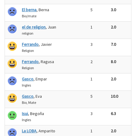
El berna
, Berna
5
3.0
Bio/mate
el de religion
, Juan
1
2.0
religion
Ferrando
, Javier
3
7.0
Religion
Ferrando
, Ragusa
2
8.0
Religion
Gasco
, Empar
1
2.0
Ingles
Gasco
, Eva
5
10.0
Bio, Mate
Isui
, Begoña
3
6.3
Ingles
La LOBA
, Amparito
1
2.0