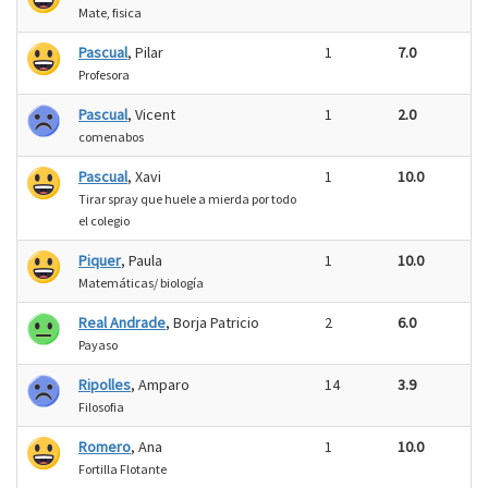
Mate, fisica
Pascual
, Pilar
1
7.0
Profesora
Pascual
, Vicent
1
2.0
comenabos
Pascual
, Xavi
1
10.0
Tirar spray que huele a mierda por todo
el colegio
Piquer
, Paula
1
10.0
Matemáticas/ biología
Real Andrade
, Borja Patricio
2
6.0
Payaso
Ripolles
, Amparo
14
3.9
Filosofia
Romero
, Ana
1
10.0
Fortilla Flotante