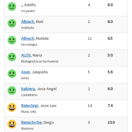
.
, Adolfo
4
6.0
mi padre
Albiach
, Mati
2
6.0
Instituto
Albiach
, Matilde
11
6.5
tecnologia
ALOS
, Maria
2
5.0
Biologio/tocar los huevos
Asun
, Jalapeño
5
5.6
Artes
babiera
, Jose Angel
2
6.0
castellano
Balestegi
, Jose Luis
14
7.4
Mate, info
Banacloche
, Diego
3
10.0
Alumno