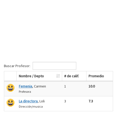
Buscar Profesor:
Nombre / Depto
# de calif.
Promedio
Femenia
, Carmen
1
10.0
Profesora
La directora
, Loli
3
7.3
Dirección/musica