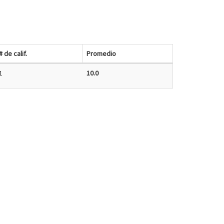
# de calif.
Promedio
1
10.0