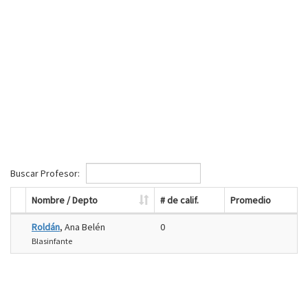
Buscar Profesor:
Nombre / Depto
# de calif.
Promedio
Roldán
, Ana Belén
0
Blasinfante