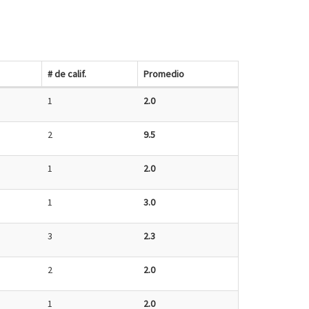
# de calif.
Promedio
1
2.0
2
9.5
1
2.0
1
3.0
3
2.3
2
2.0
1
2.0