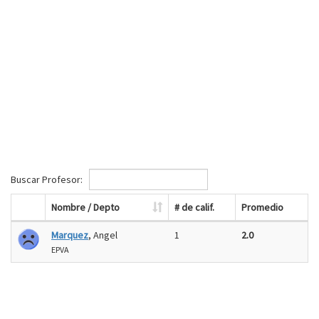
Buscar Profesor:
Nombre / Depto
# de calif.
Promedio
Marquez
, Angel
1
2.0
EPVA