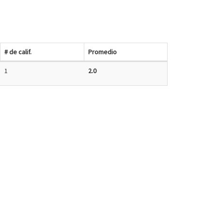
# de calif.
Promedio
1
2.0